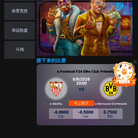
体育竞技
幸运轮盘
斗鸡
接下来的比赛
Friendly
e-Football F24 Elite Club Friendly
8/8/2026
10:00
VS
马上投注
e-Arsenal
e-Sevilla
e-Borussia Dortmund
0.7100
-0.9900
-0.5000
0.7500
客队
主队
hdp
客队